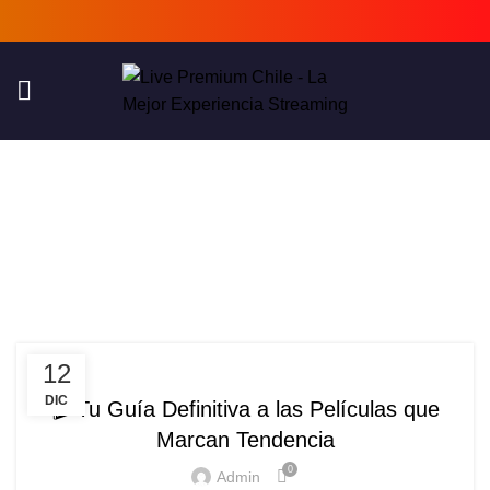
Tag Archives: Streaming
4K
HOME
POSTS TAGGED "STREAMING 4K"
LIVE PREMIUM CHILE
12
DIC
🎬 Tu Guía Definitiva a las Películas que
Marcan Tendencia
0
Admin