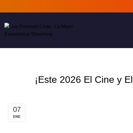
¡Este 2026 El Cine y E
07
ENE
¡Feliz Año Nuevo, Chile! ✨