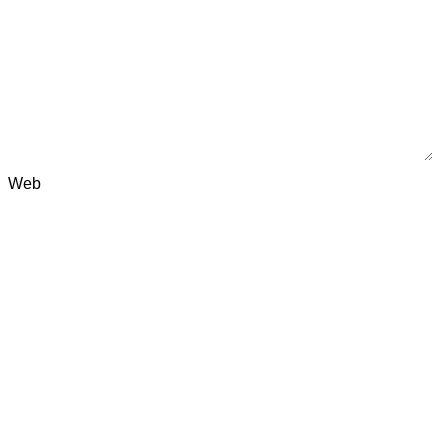
Web
Métodos de Pagos