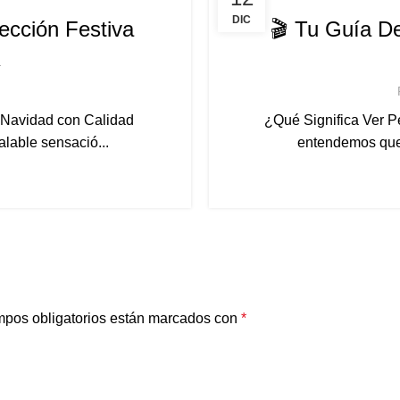
DIC
ección Festiva
🎬 Tu Guía De
K
a Navidad con Calidad
¿Qué Significa Ver P
alable sensació...
entendemos que v
pos obligatorios están marcados con
*